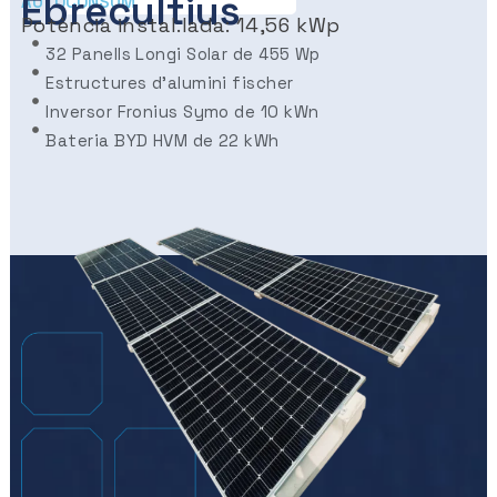
Ebrecultius
AUTOCONSUM
Potència instal.lada: 14,56 kWp
32 Panells Longi Solar de 455 Wp
Estructures d'alumini fischer
Inversor Fronius Symo de 10 kWn
Bateria BYD HVM de 22 kWh