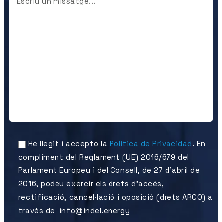
He llegit i accepto la
Política de Privacidad
. En
compliment del Reglament (UE) 2016/679 del
Parlament Europeu i del Consell, de 27 d'abril de
2016, podeu exercir els drets d'accés,
rectificació, cancel·lació i oposició (drets ARCO) a
través de: info@indel.energy