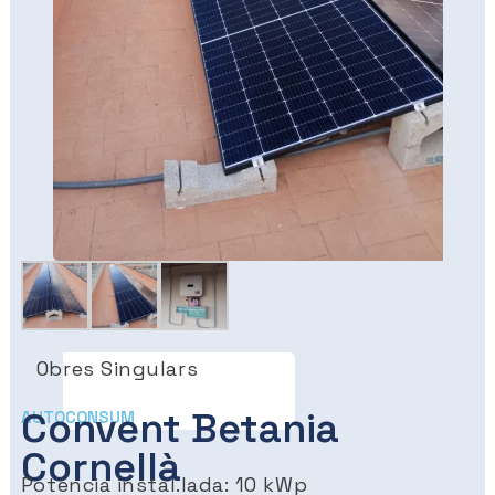
Obres Singulars
Convent Betania
AUTOCONSUM
Cornellà
Potència instal.lada: 10 kWp