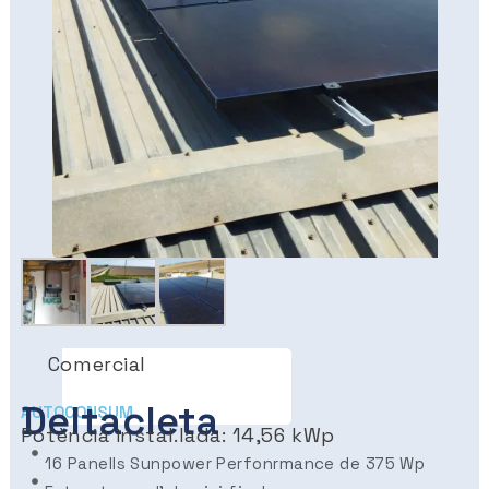
Comercial
Deltacleta
AUTOCONSUM
Potència instal.lada: 14,56 kWp
16 Panells Sunpower Perfonrmance de 375 Wp